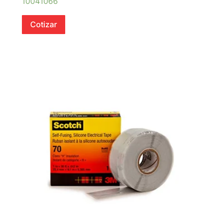
10041066
Cotizar