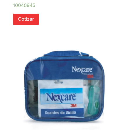
10040945
Cotizar