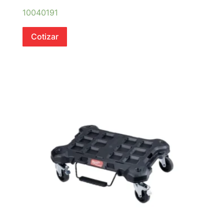
10040191
Cotizar