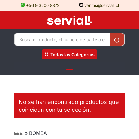
+56 9 3200 8372
ventas@serviall.cl
Todas las Categorías
No se han encontrado productos que
coincidan con tu selección.
»
BOMBA
Inicio