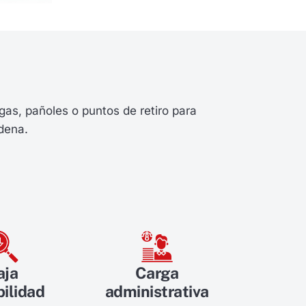
as, pañoles o puntos de retiro para
adena.
aja
Carga
bilidad
administrativa