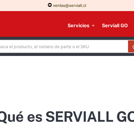
ventas@serviall.cl
Servicios
Serviall GO
Qué es SERVIALL G