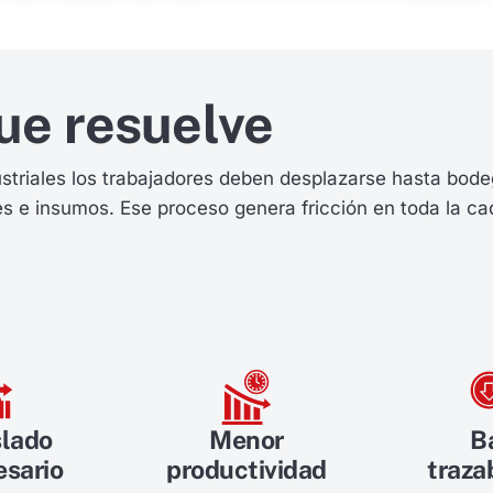
ue resuelve
triales los trabajadores deben desplazarse hasta bodeg
es e insumos. Ese proceso genera fricción en toda la c
lado
Menor
B
esario
productividad
traza