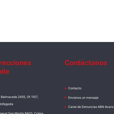
recciones
Contáctanos
ile
Contacto
. Balmaceda 2455, Of. 1107,
Envíanos un mensaje
tofagasta
Canal de Denuncias ABN Avanz
neral San Martín 8400, Colina,