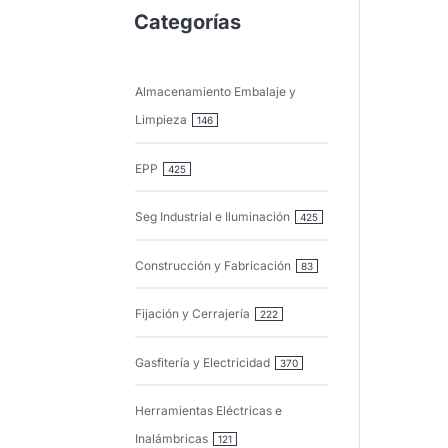
Categorías
Almacenamiento Embalaje y
Limpieza
146
EPP
425
Seg Industrial e Iluminación
425
Construcción y Fabricación
83
Fijación y Cerrajería
222
Gasfitería y Electricidad
370
Herramientas Eléctricas e
Inalámbricas
121