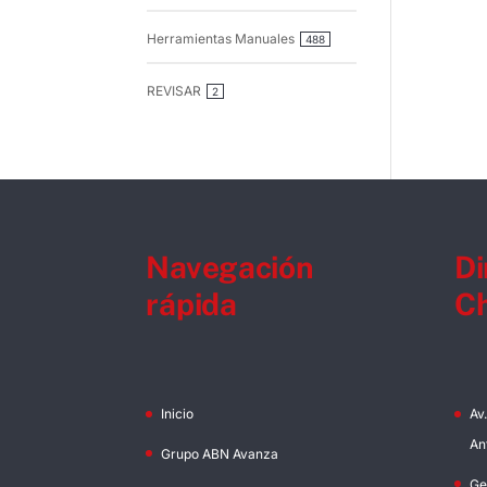
Herramientas Manuales
488
REVISAR
2
Navegación
Di
rápida
Ch
Inicio
Av
An
Grupo ABN Avanza
Ge