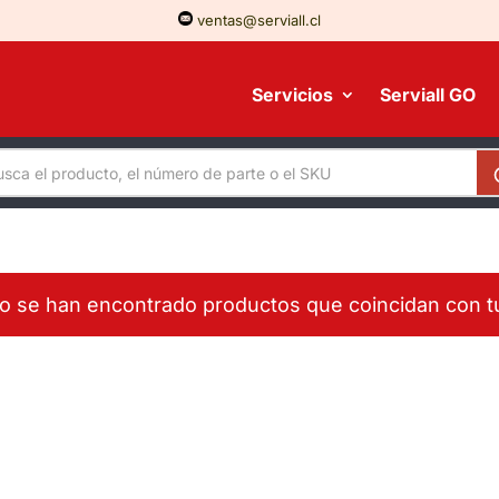
ventas@serviall.cl
Servicios
Serviall GO
o se han encontrado productos que coincidan con tu