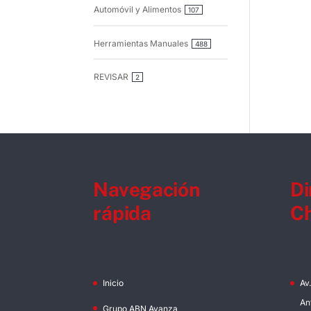
Automóvil y Alimentos
107
Herramientas Manuales
488
REVISAR
2
Navegación
Di
rápida
Ch
Inicio
Av
An
Grupo ABN Avanza