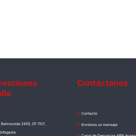
recciones
Contáctanos
ile
Contacto
. Balmaceda 2455, Of. 1107,
Envíanos un mensaje
tofagasta
Canal de Denuncias ABN Avanz