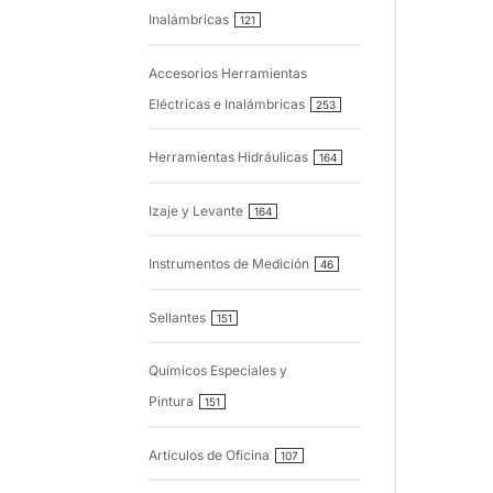
Inalámbricas
121
Accesorios Herramientas
Eléctricas e Inalámbricas
253
Herramientas Hidráulicas
164
Izaje y Levante
164
Instrumentos de Medición
46
Sellantes
151
Químicos Especiales y
Pintura
151
Artículos de Oficina
107