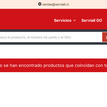
ventas@serviall.cl
Servicios
Serviall GO
o se han encontrado productos que coincidan con tu