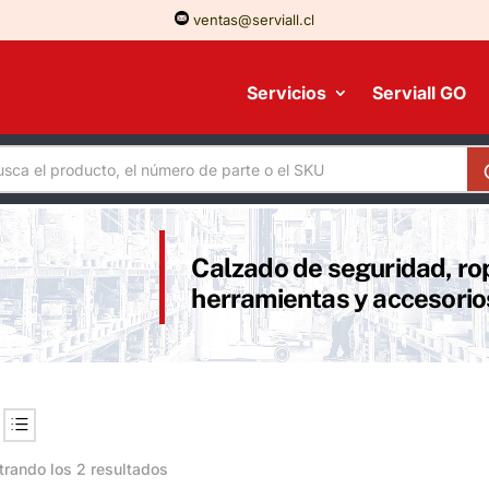
ventas@serviall.cl
Servicios
Serviall GO
Calzado de seguridad, rop
herramientas y accesorio
rando los 2 resultados