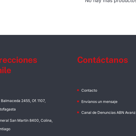
No hay más producto
recciones
Contáctanos
ile
Contacto
. Balmaceda 2455, Of. 1107,
Envíanos un mensaje
tofagasta
Canal de Denuncias ABN Avanz
neral San Martín 8400, Colina,
ntiago