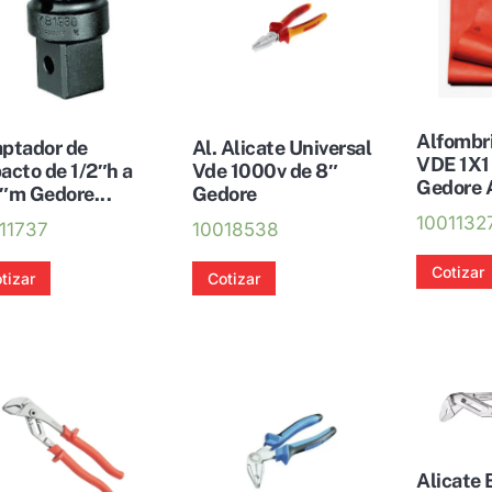
Alfombr
ptador de
Al. Alicate Universal
VDE 1X1
acto de 1/2″h a
Vde 1000v de 8″
Gedore 
″m Gedore...
Gedore
1001132
11737
10018538
Cotizar
tizar
Cotizar
Alicate