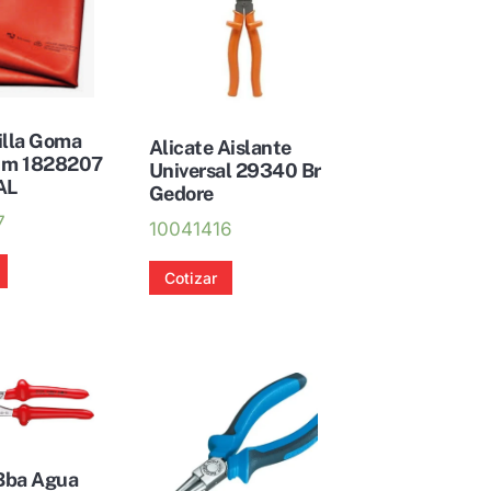
illa Goma
Alicate Aislante
 m 1828207
Universal 29340 Br
AL
Gedore
7
10041416
Cotizar
 Bba Agua