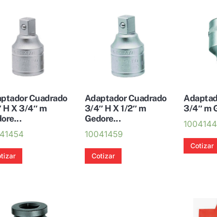
ptador Cuadrado
Adaptador Cuadrado
Adaptado
″ H X 3/4″ m
3/4″ H X 1/2″ m
3/4″ m G
ore...
Gedore...
100414
41454
10041459
Cotizar
tizar
Cotizar