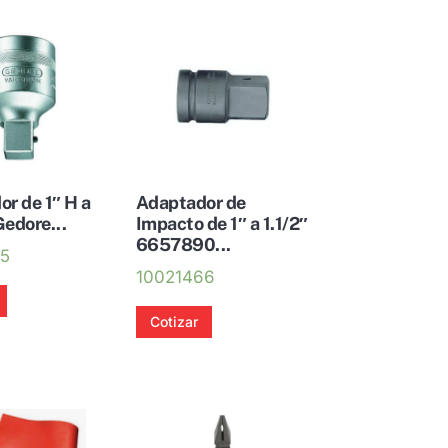
r de 1″ H a
Adaptador de
edore...
Impacto de 1″ a 1.1/2″
6657890...
45
10021466
Cotizar