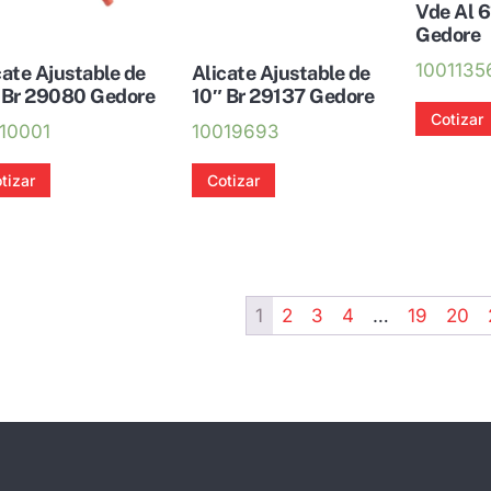
Vde Al 
Gedore
1001135
cate Ajustable de
Alicate Ajustable de
 Br 29080 Gedore
10″ Br 29137 Gedore
Cotizar
10001
10019693
tizar
Cotizar
1
2
3
4
…
19
20