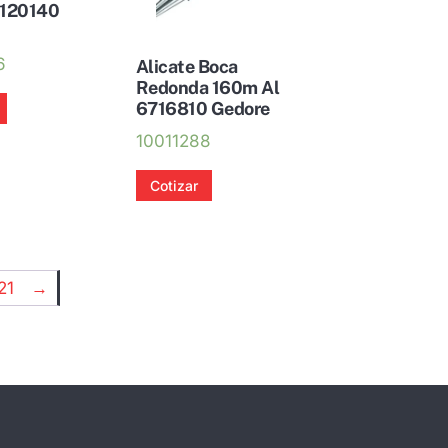
6120140
6
Alicate Boca
Redonda 160m Al
6716810 Gedore
10011288
Cotizar
21
→