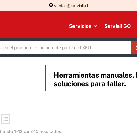
ventas@serviall.cl
Servicios
Serviall GO
Herramientas manuales, l
soluciones para taller.
rando 1–12 de 245 resultados