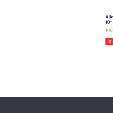
Ali
10″
100
Co