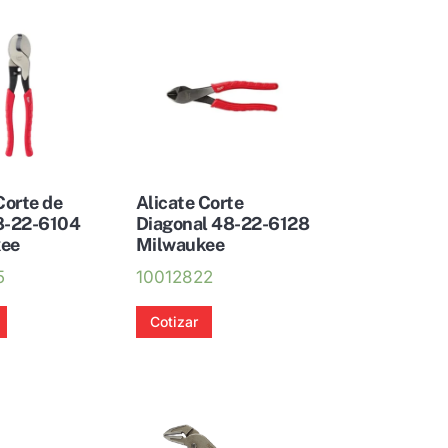
Corte de
Alicate Corte
8-22-6104
Diagonal 48-22-6128
kee
Milwaukee
5
10012822
Cotizar