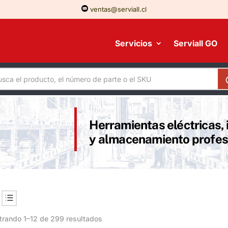
ventas@serviall.cl
Servicios
Serviall GO
Herramientas eléctricas, 
y almacenamiento profes
rando 1–12 de 299 resultados