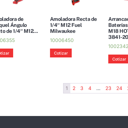
ladora de
Amoladora Recta de
Arranca
quel Ángulo
1/4″ M12 Fuel
Batería
to de 1/4″ M12...
Milwaukee
M18 HO
3841-20
006355
10006450
100234
tizar
Cotizar
Cotizar
1
2
3
4
…
23
24