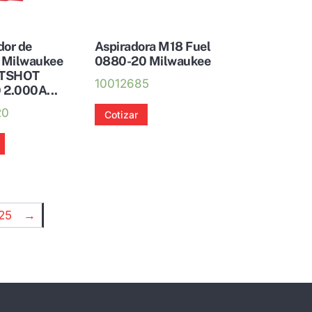
dor de
Aspiradora M18 Fuel
s Milwaukee
0880-20 Milwaukee
TSHOT
10012685
 2.000A...
20
Cotizar
25
→