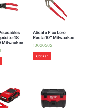
Pelacables
Alicate Pico Loro
pósito 48-
Recta 10″ Milwaukee
 Milwaukee
10020562
1
Cotizar