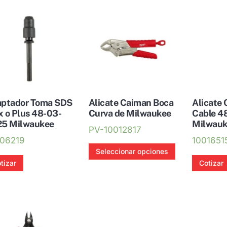
ptador Toma SDS
Alicate Caiman Boca
Alicate 
 o Plus 48-03-
Curva de Milwaukee
Cable 4
5 Milwaukee
Milwau
PV-10012817
06219
1001651
Este
Seleccionar opciones
producto
tizar
Cotizar
tiene
múltiples
variantes.
Las
opciones