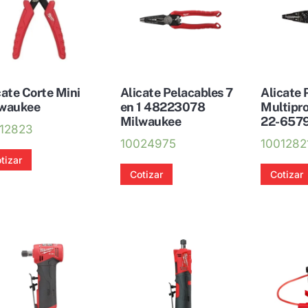
se
pueden
elegir
en
la
cate Corte Mini
Alicate Pelacables 7
Alicate 
página
waukee
en 1 48223078
Multipro
de
Milwaukee
22-6579
12823
producto
10024975
1001282
tizar
Cotizar
Cotizar