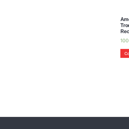
Amo
Tro
Rec
10
Co