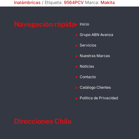
Makita
Inalámbricas
Etiqueta:
9564PCV
Marca:
Makita
cantidad
Navegación rápida
Inicio
Grupo ABN Avanza
Servicios
Nuestras Marcas
Noticias
Contacto
Catálogo Clientes
Política de Privacidad
Direcciones Chile