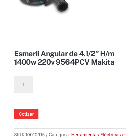
Esmeril Angular de 4.1/2″ H/m
1400w 220v 9564PCV Makita
Esmeril
Angular
de
4.1/2"
H/m
Cotizar
1400w
220v
9564PCV
SKU:
10010915
Categoría:
Herramientas Eléctricas e