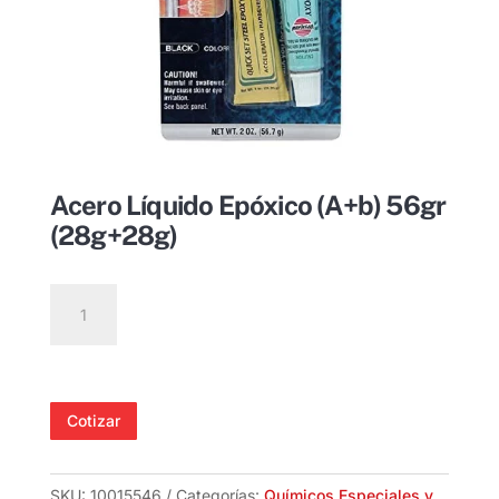
Acero Líquido Epóxico (A+b) 56gr
(28g+28g)
Acero
Líquido
Epóxico
(A+b)
56gr
Cotizar
(28g+28g)
cantidad
SKU:
10015546
Categorías:
Químicos Especiales y