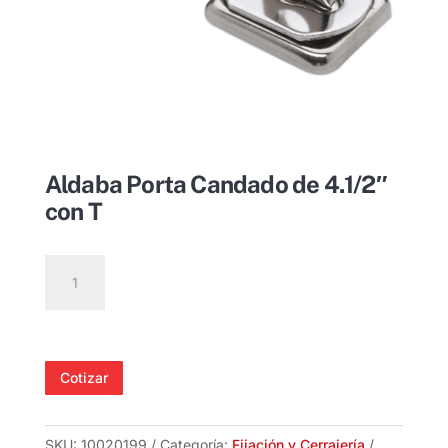
Aldaba Porta Candado de 4.1/2″
con T
Aldaba
Porta
Candado
de
4.1/2"
Cotizar
con
T
cantidad
SKU:
10020199
Categoría:
Fijación y Cerrajería