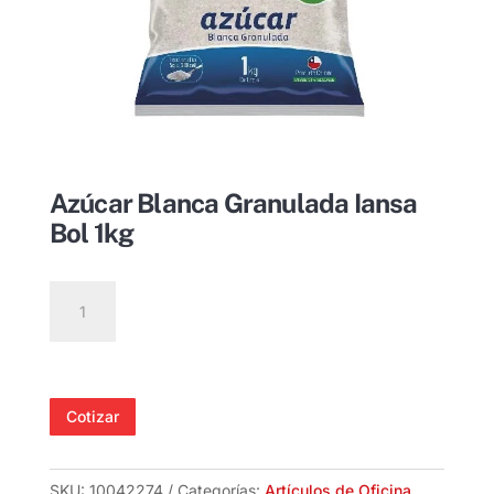
Azúcar Blanca Granulada Iansa
Bol 1kg
Azúcar
Blanca
Granulada
Iansa
Bol
Cotizar
1kg
cantidad
SKU:
10042274
Categorías:
Artículos de Oficina
,