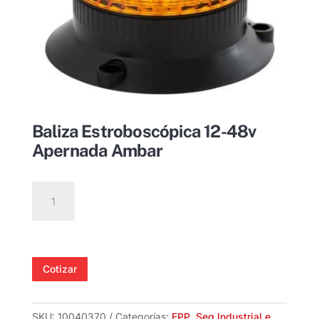
Baliza Estroboscópica 12-48v
Apernada Ambar
Baliza
Estroboscópica
12-
48v
Apernada
Cotizar
Ambar
cantidad
SKU:
10040370
Categorías:
EPP
,
Seg Industrial e