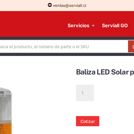
ventas@serviall.cl
Servicios
Serviall GO
Baliza LED Solar 
Baliza
LED
Solar
para
Cono
Cotizar
BL-