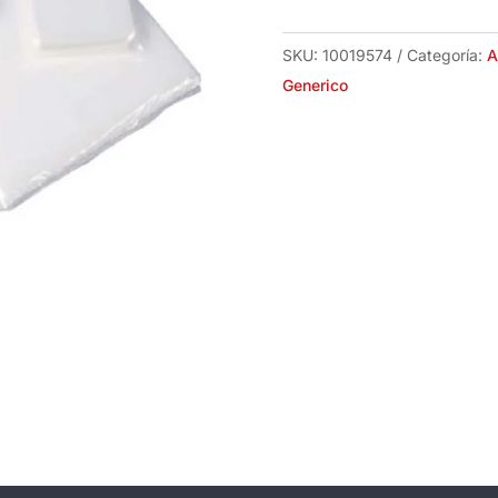
X
200
SKU:
10019574
Categoría:
A
mm
Generico
X
150
Micra
cantidad