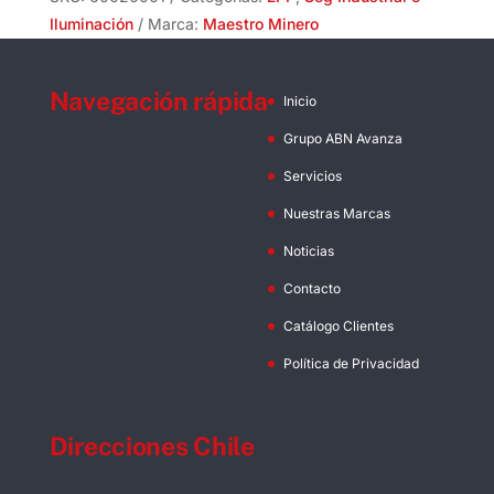
cantidad
Iluminación
Marca:
Maestro Minero
Navegación rápida
Inicio
Grupo ABN Avanza
Servicios
Nuestras Marcas
Noticias
Contacto
Catálogo Clientes
Política de Privacidad
Direcciones Chile