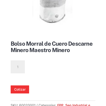
Bolso Morral de Cuero Descarne
Minero Maestro Minero
Bolso
Morral
de
Cuero
Descarne
Cotizar
Minero
Maestro
Minero
SKU:
60020001
Categorías:
EPP
,
Seg Industrial e