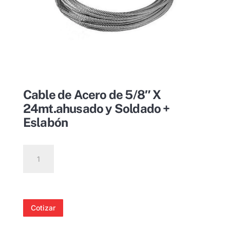
Cable de Acero de 5/8″ X
24mt.ahusado y Soldado +
Eslabón
Cable
de
Acero
de
5/8"
Cotizar
X
24mt.ahusado