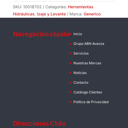
y
SKU:
10018702
Categorías:
Herramientas
Soldado
Hidráulicas
,
Izaje y Levante
Marca:
Generico
+
Eslabón
Navegación rápida
cantidad
Inicio
Grupo ABN Avanza
Servicios
Nuestras Marcas
Noticias
Contacto
Catálogo Clientes
Política de Privacidad
Direcciones Chile