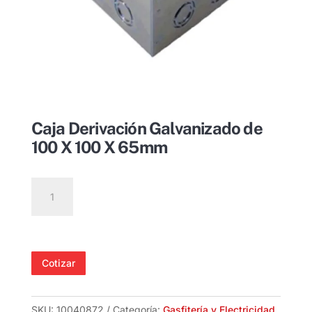
Caja Derivación Galvanizado de
100 X 100 X 65mm
Caja
Derivación
Galvanizado
de
100
Cotizar
X
100
X
SKU:
10040872
Categoría:
Gasfitería y Electricidad