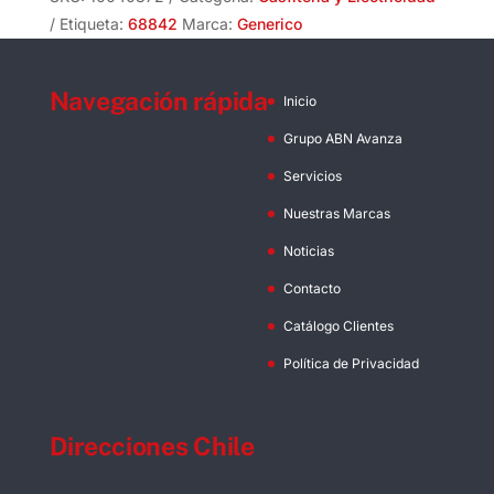
65mm
Etiqueta:
68842
Marca:
Generico
cantidad
Navegación rápida
Inicio
Grupo ABN Avanza
Servicios
Nuestras Marcas
Noticias
Contacto
Catálogo Clientes
Política de Privacidad
Direcciones Chile