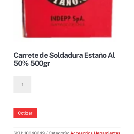
Carrete de Soldadura Estaño Al
50% 500gr
Carrete
de
Soldadura
Estaño
Al
Cotizar
50%
500gr
cantidad
SKU:
10040649
Categoría:
Accesorios Herramientas