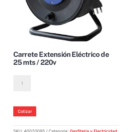
Carrete Extensión Eléctrico de
25 mts / 220v
Carrete
Extensión
Eléctrico
de
25
Cotizar
mts
/
220v
SKU:
40020095
Categoría:
Gasfitería y Electricidad