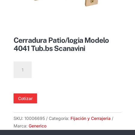
Cerradura Patio/logia Modelo
4041 Tub.bs Scanavini
Cerradura
Patio/logia
Modelo
4041
Tub.bs
Cotizar
Scanavini
cantidad
SKU:
10006695
Categoría:
Fijación y Cerrajería
Marca:
Generico