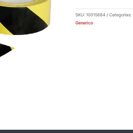
50mmx33mt
cantidad
SKU:
10015684
Categorías:
Generico