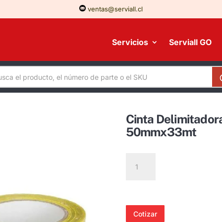
ventas@serviall.cl
Servicios
Serviall GO
Cinta Delimitador
50mmx33mt
Cinta
Delimitadora
Amarillo/negro
para
Piso
Cotizar