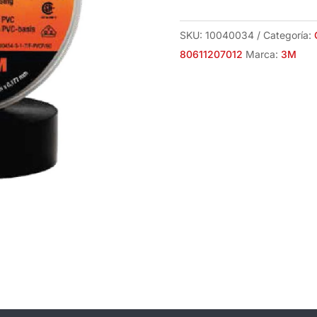
18mm
X
SKU:
10040034
Categoría:
20mt
80611207012
Marca:
3M
80611207012
3M
cantidad