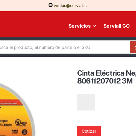
ventas@serviall.cl
Servicios
Serviall GO
Cinta Eléctrica 
80611207012 3M
Cinta
Eléctrica
Negra
Super
33+
Cotizar