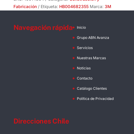
cantidad
Fabricación
Etiqueta:
HB004682355
Marca:
3M
Navegación rápida
Inicio
Grupo ABN Avanza
Servicios
Nuestras Marcas
Noticias
Contacto
Catálogo Clientes
Política de Privacidad
Direcciones Chile