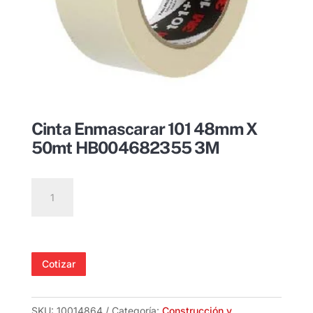
Cinta Enmascarar 101 48mm X
50mt HB004682355 3M
Cinta
Enmascarar
101
48mm
X
Cotizar
50mt
HB004682355
3M
SKU:
10014864
Categoría:
Construcción y