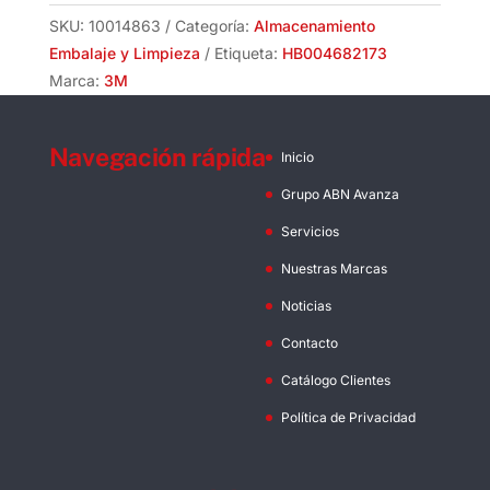
40mt.
SKU:
10014863
Categoría:
Almacenamiento
HB004682173
Embalaje y Limpieza
Etiqueta:
HB004682173
3M
Marca:
3M
cantidad
Navegación rápida
Inicio
Grupo ABN Avanza
Servicios
Nuestras Marcas
Noticias
Contacto
Catálogo Clientes
Política de Privacidad