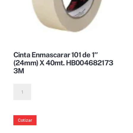
Cinta Enmascarar 101 de 1″
(24mm) X 40mt. HB004682173
3M
Cinta
Enmascarar
101
de
1"
Cotizar
(24mm)
X