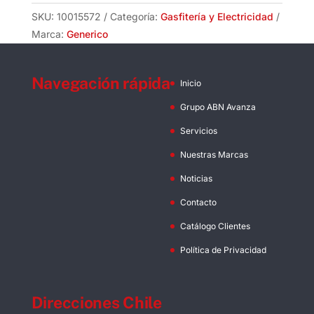
40mm
SKU:
10015572
Categoría:
Gasfitería y Electricidad
(Rollo
Marca:
Generico
15m)
cantidad
Navegación rápida
Inicio
Grupo ABN Avanza
Servicios
Nuestras Marcas
Noticias
Contacto
Catálogo Clientes
Política de Privacidad
Direcciones Chile