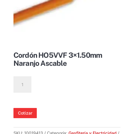
Cordón HO5VVF 3×1.50mm
Naranjo Ascable
Cordón
HO5VVF
3x1.50mm
Naranjo
Ascable
Cotizar
cantidad
SKU:
10019413
Categoría:
Gasfitería y Electricidad