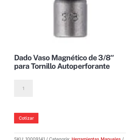
Dado Vaso Magnético de 3/8″
para Tornillo Autoperforante
Dado
Vaso
Magnético
de
3/8"
Cotizar
para
Tornillo
Autoperforante
SKU:
10009141
Categoría:
Herramientas Manuales