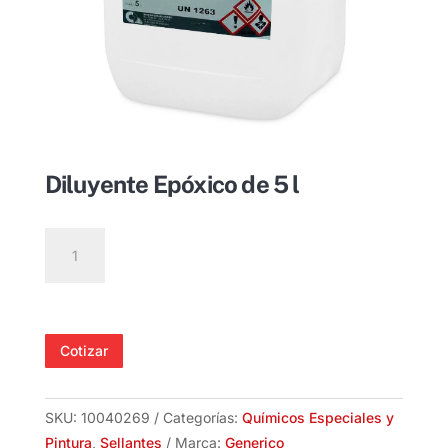
Diluyente Epóxico de 5 l
Diluyente
Epóxico
de
5
l
Cotizar
cantidad
SKU:
10040269
Categorías:
Químicos Especiales y
Pintura
,
Sellantes
Marca:
Generico