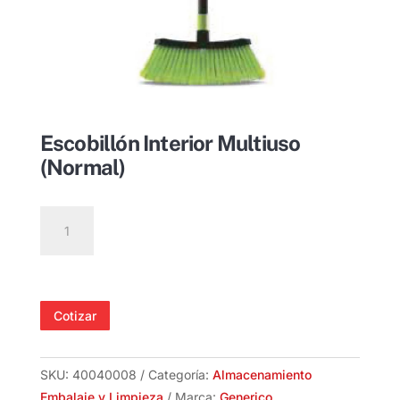
Escobillón Interior Multiuso
(Normal)
Escobillón
Interior
Multiuso
(Normal)
cantidad
Cotizar
SKU:
40040008
Categoría:
Almacenamiento
Embalaje y Limpieza
Marca:
Generico