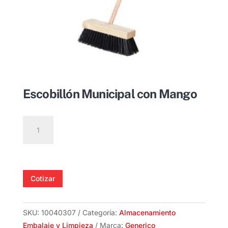
Escobillón Municipal con Mango
Escobillón
Municipal
con
Mango
cantidad
Cotizar
SKU:
10040307
Categoría:
Almacenamiento
Embalaje y Limpieza
Marca:
Generico