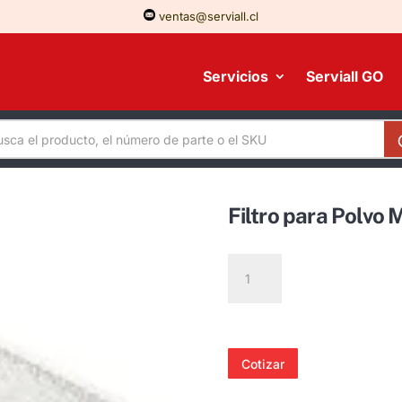
ventas@serviall.cl
Servicios
Serviall GO
Filtro para Polvo
Filtro
para
Polvo
Máscara
Elipse
Cotizar
SPR316