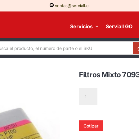
ventas@serviall.cl
Servicios
Serviall GO
Filtros Mixto 709
Filtros
Mixto
7093c
3M
cantidad
Cotizar