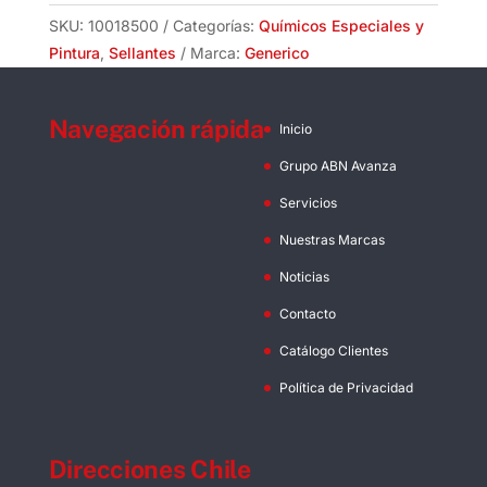
Múltiplos
SKU:
10018500
Categorías:
Químicos Especiales y
de
Pintura
,
Sellantes
Marca:
Generico
15
Unidades)
Navegación rápida
cantidad
Inicio
Grupo ABN Avanza
Servicios
Nuestras Marcas
Noticias
Contacto
Catálogo Clientes
Política de Privacidad
Direcciones Chile