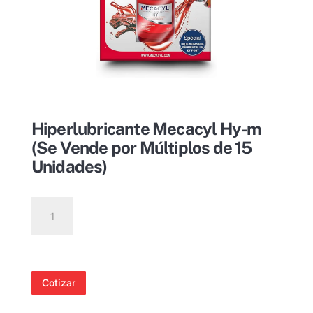
Hiperlubricante Mecacyl Hy-m
(Se Vende por Múltiplos de 15
Unidades)
Hiperlubricante
Mecacyl
Hy-
m
(Se
Cotizar
Vende
por