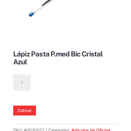
Lápiz Pasta P.med Bic Cristal
Azul
Lápiz
Pasta
P.med
Bic
Cristal
Cotizar
Azul
cantidad
SKU:
40030027
Categorías:
Artículos de Oficina
,