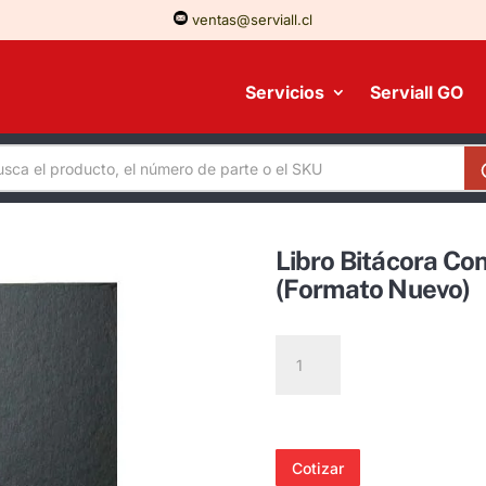
ventas@serviall.cl
Servicios
Serviall GO
Libro Bitácora Con
(Formato Nuevo)
Libro
Bitácora
Control
Vehículo
Livianos
Cotizar