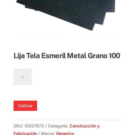
Lija Tela Esmeril Metal Grano 100
Lija
Tela
Esmeril
Metal
Grano
Cotizar
100
cantidad
SKU:
10021973
Categoría:
Construcción y
Fabricación
Marca:
Generico