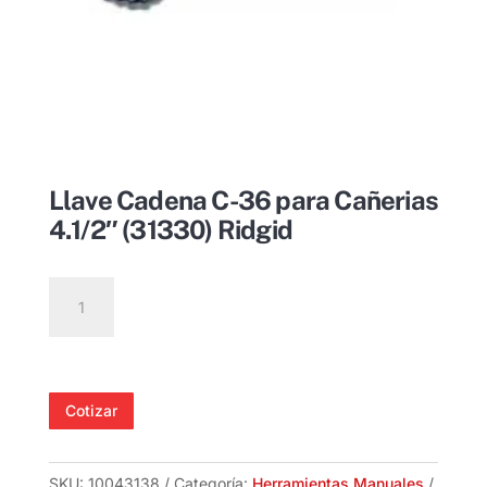
Llave Cadena C-36 para Cañerias
4.1/2″ (31330) Ridgid
Llave
Cadena
C-
36
para
Cotizar
Cañerias
4.1/2"
(31330)
SKU:
10043138
Categoría:
Herramientas Manuales