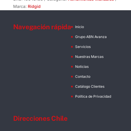
Ridgid
Marca:
Ridgid
cantidad
Navegación rápida
Inicio
Grupo ABN Avanza
Servicios
Nuestras Marcas
Noticias
Contacto
Catálogo Clientes
Política de Privacidad
Direcciones Chile