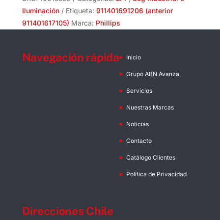
cantidad
Iluminación
Etiqueta:
911401691206 (anterior
911401617105)
Marca:
Phillips
Navegación rápida
Inicio
Grupo ABN Avanza
Servicios
Nuestras Marcas
Noticias
Contacto
Catálogo Clientes
Política de Privacidad
Direcciones Chile