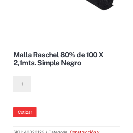
Malla Raschel 80% de 100 X
2,1mts. Simple Negro
Malla
Raschel
80%
de
100
Cotizar
X
2,1mts.
Simple
SKU:
40020129
Categoría:
Construcción y