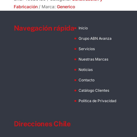
Negro
Fabricación
Marca:
Generico
cantidad
Navegación rápida
Inicio
Grupo ABN Avanza
Servicios
Nuestras Marcas
Noticias
Contacto
Catálogo Clientes
Política de Privacidad
Direcciones Chile