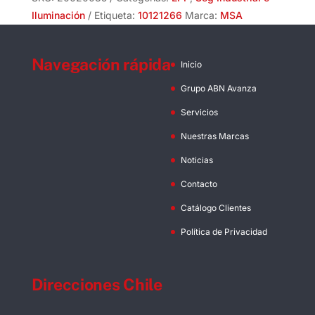
cantidad
Iluminación
Etiqueta:
10121266
Marca:
MSA
Navegación rápida
Inicio
Grupo ABN Avanza
Servicios
Nuestras Marcas
Noticias
Contacto
Catálogo Clientes
Política de Privacidad
Direcciones Chile