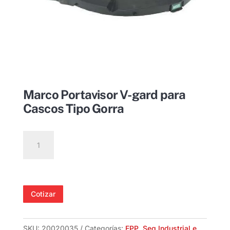
Marco Portavisor V-gard para
Cascos Tipo Gorra
Marco
Portavisor
V-
gard
para
Cotizar
Cascos
Tipo
Gorra
SKU:
20020035
Categorías:
EPP
,
Seg Industrial e