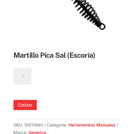
Martillo Pica Sal (Escoria)
Martillo
Pica
Sal
(Escoria)
cantidad
Cotizar
SKU:
10011660
Categoría:
Herramientas Manuales
Marca:
Generico