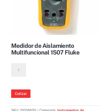
Medidor de Aislamiento
Multifuncional 1507 Fluke
Medidor
de
Aislamiento
Multifuncional
1507
Cotizar
Fluke
cantidad
SKU:
10016650
Categoría:
Instrumentos de