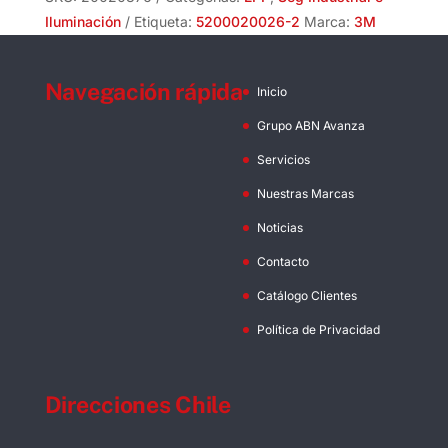
cantidad
Iluminación
Etiqueta:
5200020026-2
Marca:
3M
Navegación rápida
Inicio
Grupo ABN Avanza
Servicios
Nuestras Marcas
Noticias
Contacto
Catálogo Clientes
Política de Privacidad
Direcciones Chile