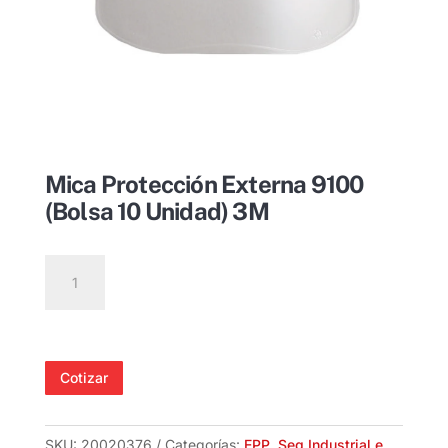
Mica Protección Externa 9100
(Bolsa 10 Unidad) 3M
Mica
Protección
Externa
9100
(Bolsa
Cotizar
10
Unidad)
3M
SKU:
20020376
Categorías:
EPP
,
Seg Industrial e