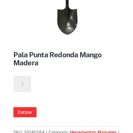
Pala Punta Redonda Mango
Madera
Pala
Punta
Redonda
Mango
Madera
Cotizar
cantidad
SKU:
10040264
Categoría:
Herramientas Manuales