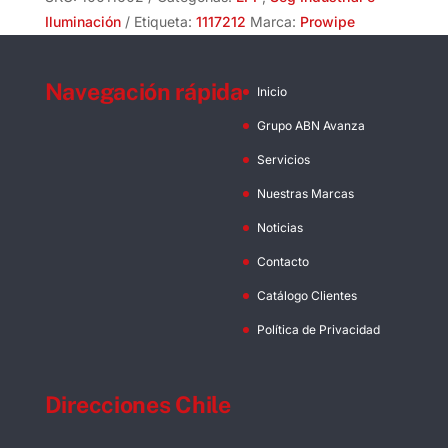
X
Iluminación
Etiqueta:
1117212
Marca:
Prowipe
200mts
cantidad
Navegación rápida
Inicio
Grupo ABN Avanza
Servicios
Nuestras Marcas
Noticias
Contacto
Catálogo Clientes
Política de Privacidad
Direcciones Chile