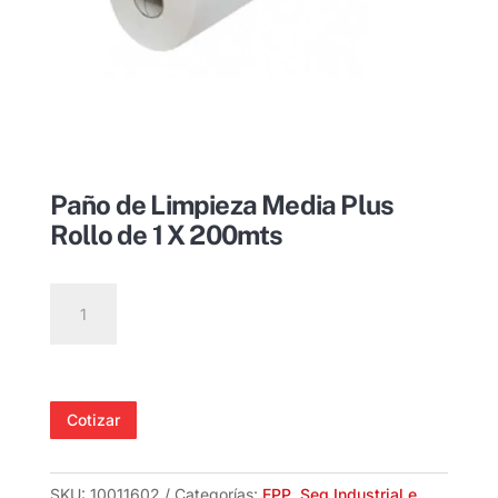
Paño de Limpieza Media Plus
Rollo de 1 X 200mts
Paño
de
Limpieza
Media
Plus
Cotizar
Rollo
de
1
SKU:
10011602
Categorías:
EPP
,
Seg Industrial e