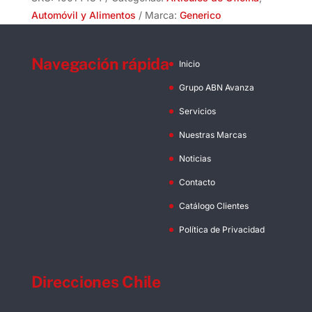
gr
Automóvil y Alimentos
Marca:
Generico
Resma
500
Navegación rápida
Hojas
Inicio
cantidad
Grupo ABN Avanza
Servicios
Nuestras Marcas
Noticias
Contacto
Catálogo Clientes
Política de Privacidad
Direcciones Chile