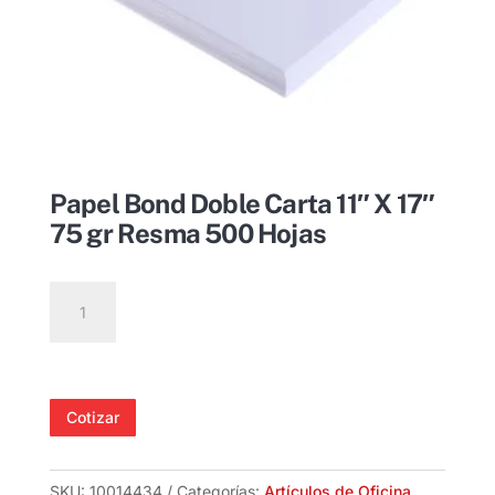
Papel Bond Doble Carta 11″ X 17″
75 gr Resma 500 Hojas
Papel
Bond
Doble
Carta
11"
Cotizar
X
17"
75
SKU:
10014434
Categorías:
Artículos de Oficina
,