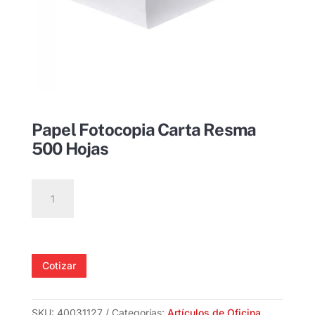
Papel Fotocopia Carta Resma
500 Hojas
Papel
Fotocopia
Carta
Resma
500
Cotizar
Hojas
cantidad
SKU:
40031127
Categorías:
Artículos de Oficina
,